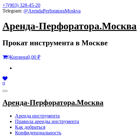
Skip
+7(903) 328-45-20
to
Telegram:
@ArendaPerforatoraMoskva
the
content
Аренда-Перфоратора.Москва
Прокат инструмента в Москве
0
Корзина
0,00 ₽
0
Toggle
navigation
Аренда-Перфоратора.Москва
Аренда инструмента
Правила аренды инструмента
Как добраться
Конфиденциальность