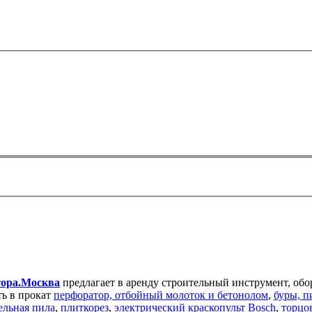
ора.Москва
предлагает в аренду строительный инструмент, обо
ть в прокат
перфоратор, отбойный молоток и бетонолом
,
буры, п
ельная пила
,
плиткорез
,
электрический краскопульт Bosch
,
торцо