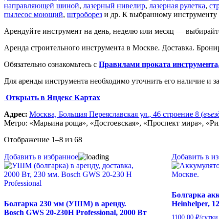
направляющей шиной
,
лазерный нивелир
,
лазерная рулетка
,
ст
пылесос моющий
,
штроборез
и др. К выбранному инструменту 
Арендуйте инструмент на день, неделю или месяц — выбирайт
Аренда строительного инструмента в Москве. Доставка. Брони
Обязательно ознакомьтесь с
Правилами проката инструмента,
Для аренды инструмента необходимо уточнить его наличие и за
Открыть в Яндекс Картах
Адрес:
Москва, Большая Переяславская ул., 46 строение 8 (
въез
Метро: «Марьина роща», «Достоевская», «Проспект мира», «Ри
Отображение 1–8 из 68
Добавить в избранное
Добавить в и
Болгарка акк
Болгарка 230 мм (УШМ) в аренду.
Heinhelper, 1
Bosch GWS 20-230H Professional, 2000 Вт
1100,00
₽
/сутки