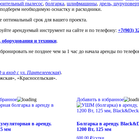
роительный пылесос
,
болгарка
,
шлифмашины
,
дрель, шуруповерт
подберем необходимую оснастку и расходники.
е оптимальный срок для вашего проекта.
руйте арендуемый инструмент на сайте и по телефону:
+7(903) 3
 оборудования и техники
.
бронировать не позднее чем за 1 час до начала аренды по телеф
д и вход с ул. Пантелеевская
)
.
жская», «Красносельская».
збранное
Добавить в избранное
умуляторная в аренду.
Болгарка в аренду. Black&
25 мм
1200 Вт, 125 мм
600,00
₽
/сутки