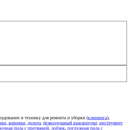
рудование и технику для ремонта и уборки (
клининга
),
ики, коронки, долота
,
безвоздушный краскопульт
,
инструмент
вочная пила с протяжкой
,
лобзик
,
погружная пила с