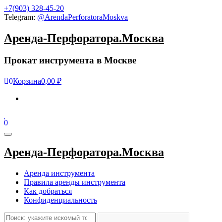
Skip
+7(903) 328-45-20
to
Telegram:
@ArendaPerforatoraMoskva
the
content
Аренда-Перфоратора.Москва
Прокат инструмента в Москве
0
Корзина
0,00 ₽
0
Toggle
navigation
Аренда-Перфоратора.Москва
Аренда инструмента
Правила аренды инструмента
Как добраться
Конфиденциальность