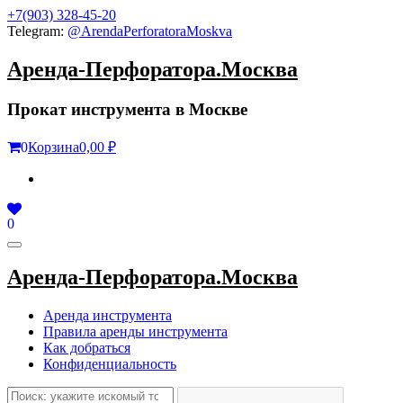
Skip
+7(903) 328-45-20
to
Telegram:
@ArendaPerforatoraMoskva
the
content
Аренда-Перфоратора.Москва
Прокат инструмента в Москве
0
Корзина
0,00 ₽
0
Toggle
navigation
Аренда-Перфоратора.Москва
Аренда инструмента
Правила аренды инструмента
Как добраться
Конфиденциальность