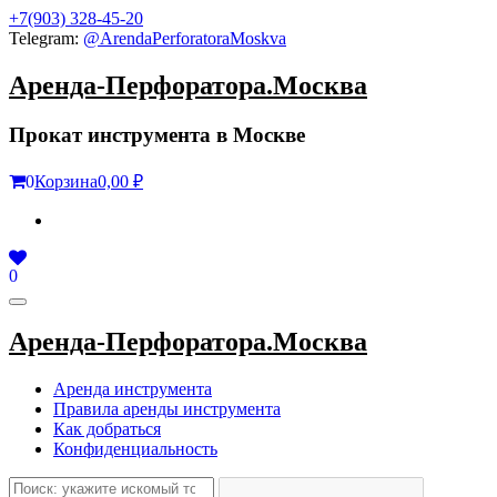
Skip
+7(903) 328-45-20
to
Telegram:
@ArendaPerforatoraMoskva
the
content
Аренда-Перфоратора.Москва
Прокат инструмента в Москве
0
Корзина
0,00 ₽
0
Toggle
navigation
Аренда-Перфоратора.Москва
Аренда инструмента
Правила аренды инструмента
Как добраться
Конфиденциальность