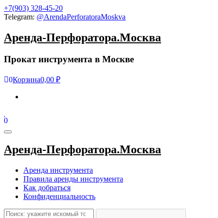
Skip
+7(903) 328-45-20
to
Telegram:
@ArendaPerforatoraMoskva
the
content
Аренда-Перфоратора.Москва
Прокат инструмента в Москве
0
Корзина
0,00 ₽
0
Toggle
navigation
Аренда-Перфоратора.Москва
Аренда инструмента
Правила аренды инструмента
Как добраться
Конфиденциальность